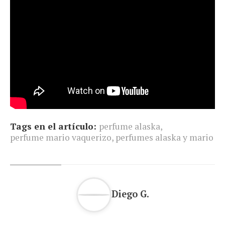
Tags en el artículo:
perfume alaska
,
perfume mario vaquerizo
,
perfumes alaska y mario
Diego G.