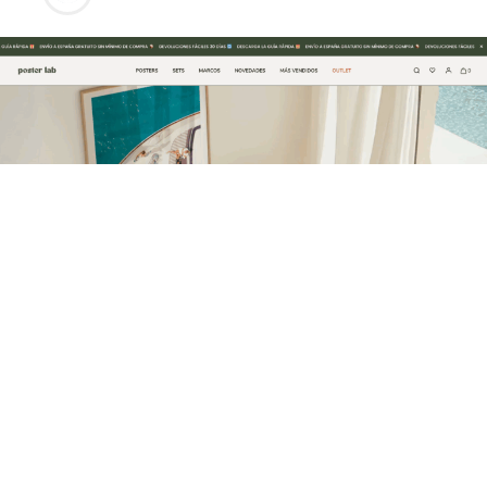
La marca española Posterlab continúa consolidando su
presencia en el sector de la decoración online con el
lanzamiento de nuevas colecciones de láminas y posters
diseñados para democratizar el acceso al arte