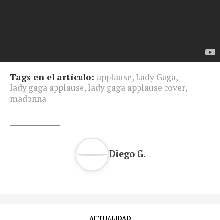
Tags en el artículo:
applause
,
Lady Gaga
,
lady gaga applause
,
lady gaga applause cover
,
madonna
Diego G.
ACTUALIDAD