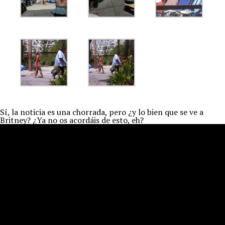
Sí, la noticia es una chorrada, pero ¿y lo bien que se ve a
Britney? ¿Ya no os acordáis de esto, eh?