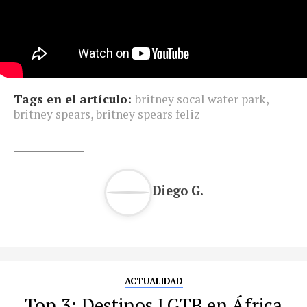
Tags en el artículo:
britney socal water park
,
britney spears
,
britney spears feliz
Diego G.
ACTUALIDAD
Top 3: Destinos LGTB en África