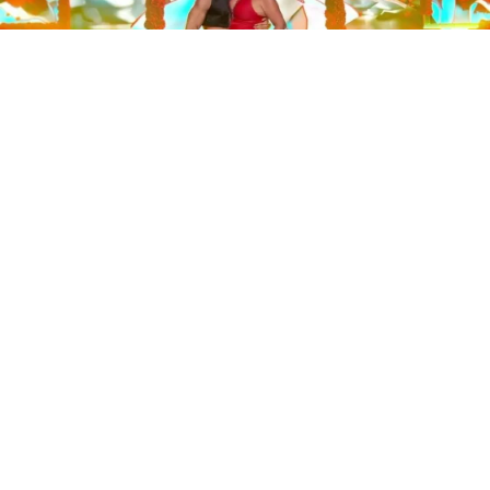
Este sábado 29 de noviembre, Telecinco emitió la gran
final de la segunda edición de ‘Bailando con las
estrellas’. Una gala que concluyó con la victoria de Jorge
González y con Anabel Pantoja quedando en una
polémica segunda posición que ha generado
controversia en redes sociales.
Los cuatro concursantes finalistas —Anabel Pantoja,
Jorge González, Nerea Rodríguez y Nona Sobo—
tuvieron que realizar tres bailes durante la gala. En los
dos primeros, la influencer quedó en cuarta posición