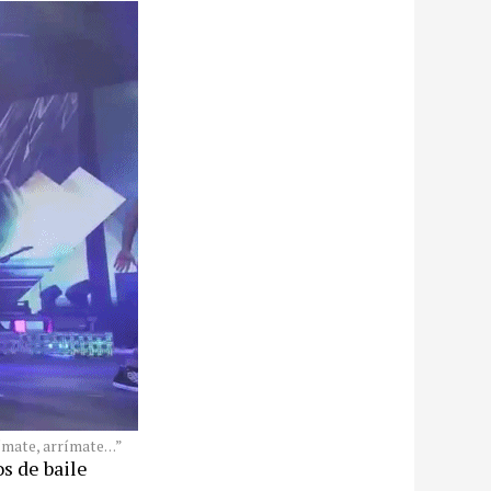
ímate, arrímate…”
s de baile