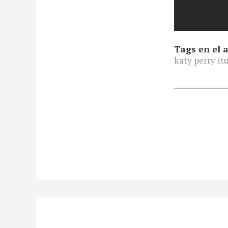
Tags en el a
katy perry it