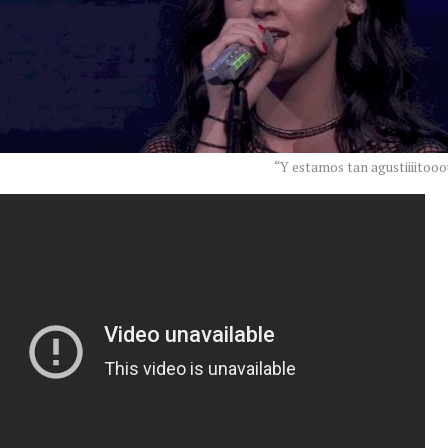
“Y estamos tan agustiiiitoo