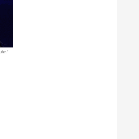
ouhn”