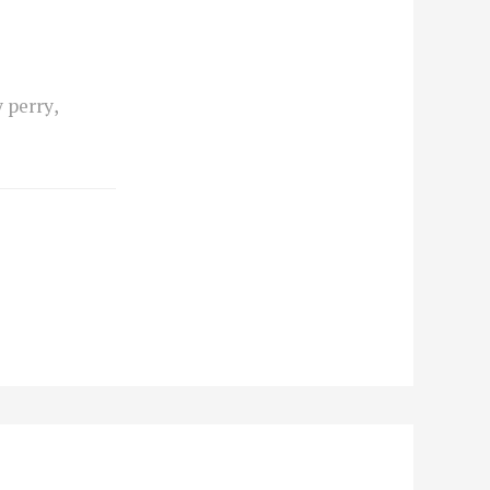
y perry
,