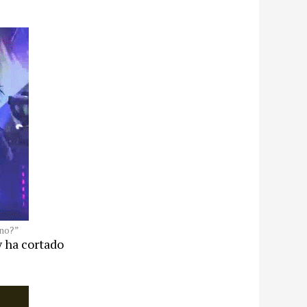
 no?”
y ha cortado