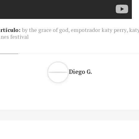
rtículo:
by the grace of god
,
empotrador katy perry
,
kat
unes festival
Diego G.