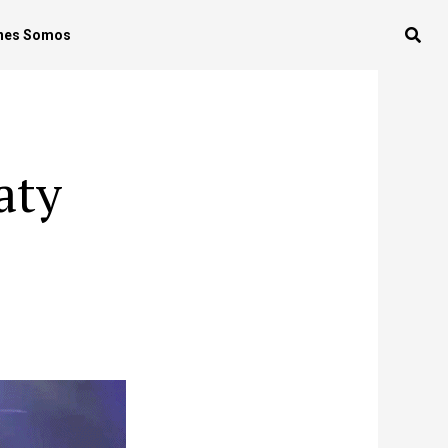
nes Somos
aty