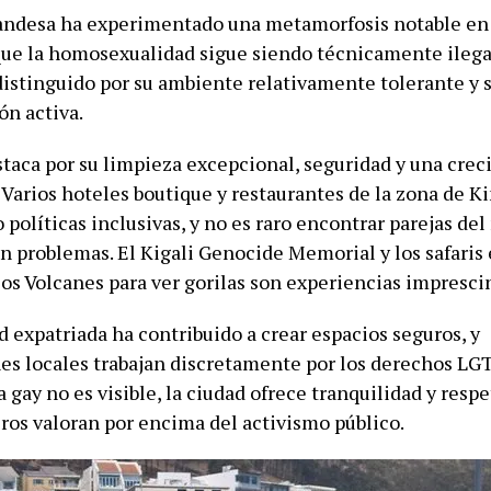
uandesa ha experimentado una metamorfosis notable en 
ue la homosexualidad sigue siendo técnicamente ilegal
distinguido por su ambiente relativamente tolerante y s
ón activa.
staca por su limpieza excepcional, seguridad y una cre
 Varios hoteles boutique y restaurantes de la zona de K
políticas inclusivas, y no es raro encontrar parejas de
in problemas. El Kigali Genocide Memorial y los safaris
los Volcanes para ver gorilas son experiencias impresci
 expatriada ha contribuido a crear espacios seguros, y
es locales trabajan discretamente por los derechos LG
 gay no es visible, la ciudad ofrece tranquilidad y resp
ros valoran por encima del activismo público.