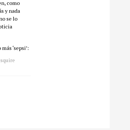
gen, como
ás y nada
no se lo
ticia
 más ‘sepsi’:
esquire