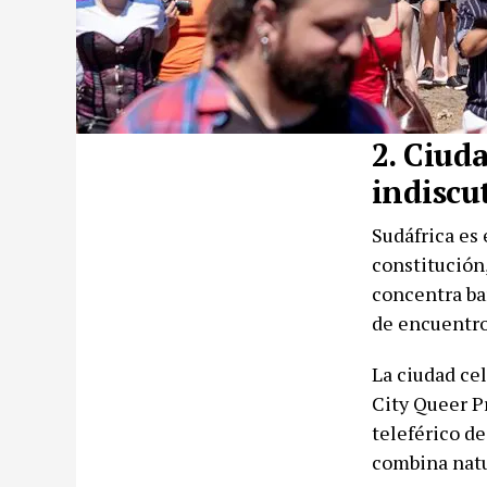
2. Ciuda
indiscu
Sudáfrica es 
constitución,
concentra bar
de encuentro
La ciudad ce
City Queer P
teleférico d
combina natu