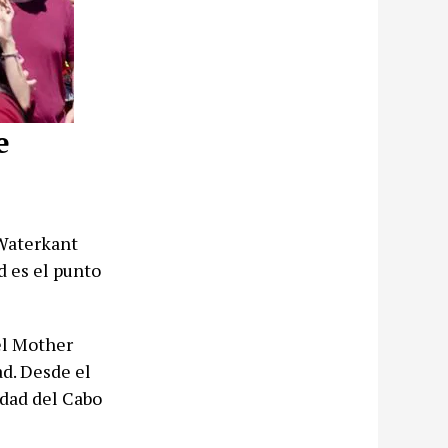
e
 Waterkant
d es el punto
el Mother
d. Desde el
udad del Cabo