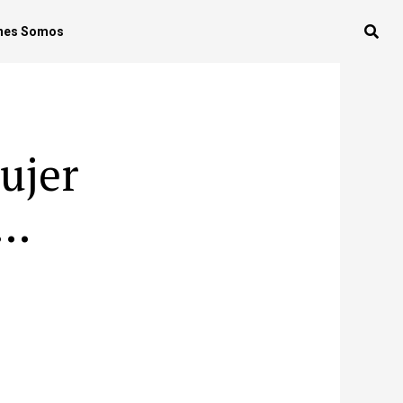
nes Somos
ujer
’…