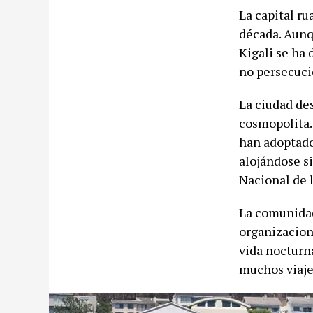
La capital r
década. Aunq
Kigali se ha 
no persecuci
La ciudad de
cosmopolita.
han adoptado 
alojándose s
Nacional de 
La comunidad
organizacion
vida nocturna
muchos viaje