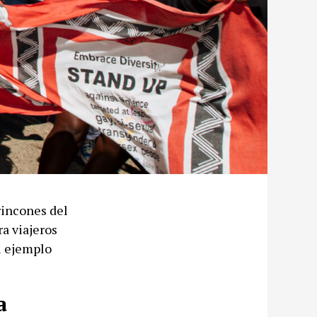
rincones del
a viajeros
el ejemplo
a