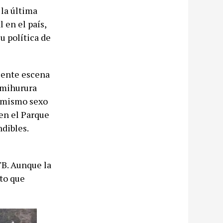
la última
 en el país,
u política de
ciente escena
imihurura
l mismo sexo
 en el Parque
ndibles.
TB. Aunque la
eto que