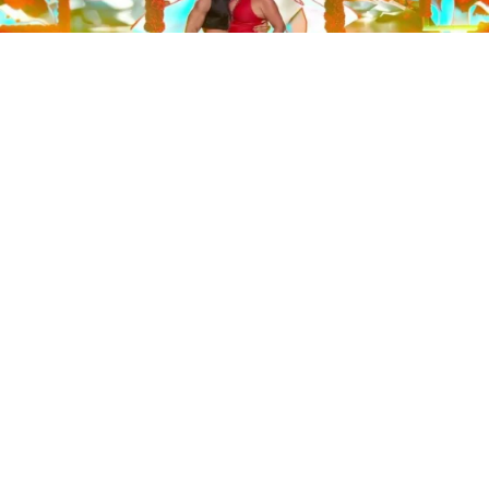
Este sábado 29 de noviembre, Telecinco emitió la gran
final de la segunda edición de ‘Bailando con las
estrellas’. Una gala que concluyó con la victoria de Jorge
González y con Anabel Pantoja quedando en una
polémica segunda posición que ha generado
controversia en redes sociales.
Los cuatro concursantes finalistas —Anabel Pantoja,
Jorge González, Nerea Rodríguez y Nona Sobo—
tuvieron que realizar tres bailes durante la gala. En los
dos primeros, la influencer quedó en cuarta posición