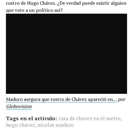
rostro de Hugo Chávez. ¿De verdad puede existir alguien
que vote a un político así?
Maduro asegura que rostro de Chávez apareció en…
por
Globovision
Tags en el artículo:
cara de chavez en el metro
,
hugo chavez
,
nicolas maduro