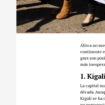
África no sue
continente e
gays son posi
más inespera
1. Kigal
La capital r
década. Aunq
Kigali se ha 
no persecuci