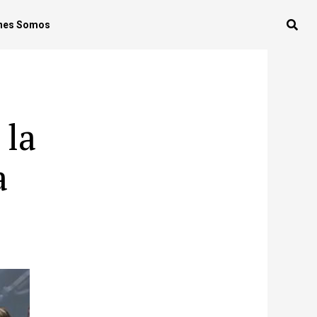
nes Somos
 la
a