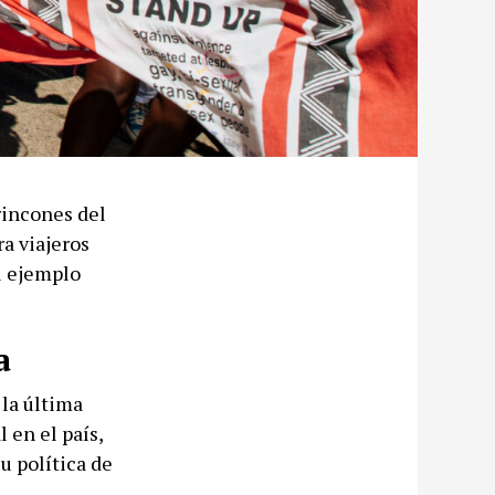
rincones del
a viajeros
el ejemplo
a
la última
 en el país,
u política de