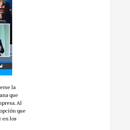
erse la
iana que
mpresa. Al
 opción que
r en los