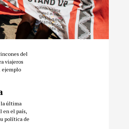
rincones del
a viajeros
el ejemplo
a
la última
 en el país,
u política de