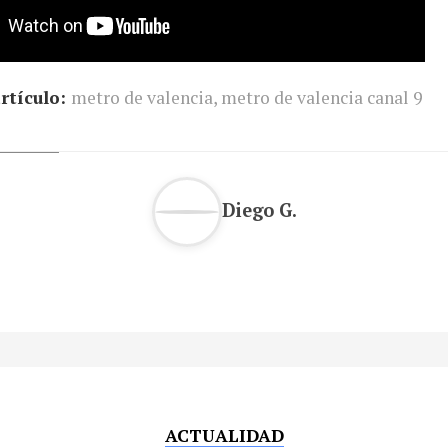
rtículo:
metro de valencia
,
metro de valencia canal 9
Diego G.
ACTUALIDAD