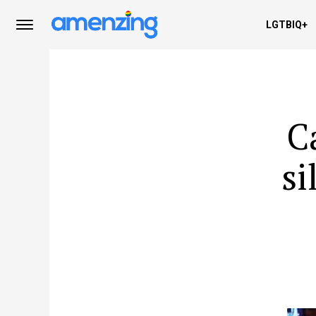
LGTBIQ+
C
si