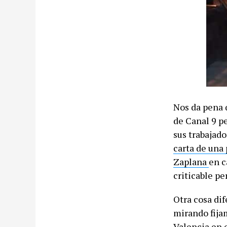
Nos da pena 
de Canal 9 p
sus trabajad
carta de una 
Zaplana
en c
criticable p
Otra cosa dif
mirando fija
Valencia en e