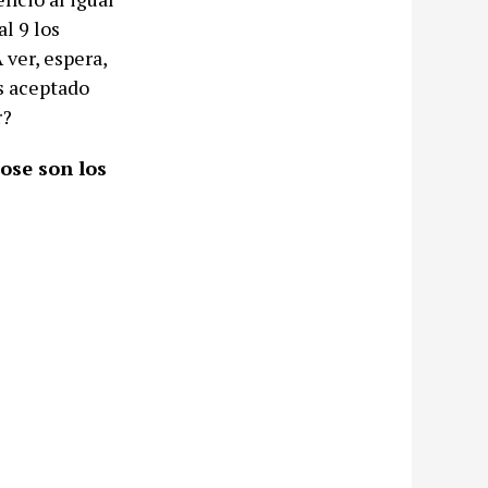
l 9 los
ver, espera,
s aceptado
r?
ose son los