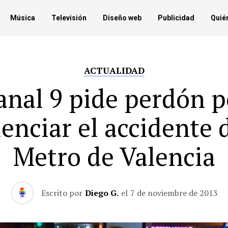
Música
Televisión
Diseño web
Publicidad
Quié
ACTUALIDAD
anal 9 pide perdón p
lenciar el accidente 
Metro de Valencia
Escrito por
Diego G.
el
7 de noviembre de 2013