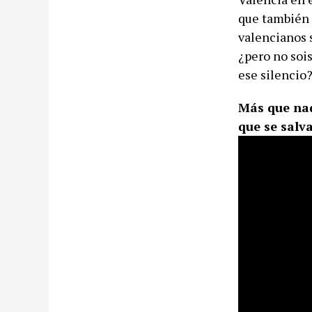
que también l
valencianos 
¿pero no soi
ese silencio?
Más que nad
que se salv