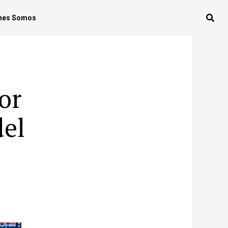
nes Somos
or
del