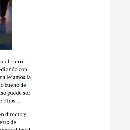
r el cierre
cediendo con
na leíamos la
ado bueno de
Eso puede ser
ue otras…
en directo y
etro de
ncio al igual