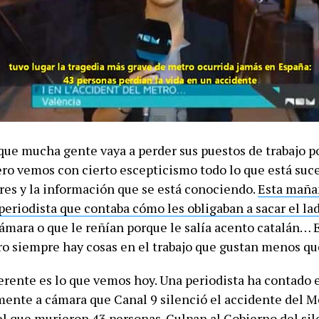
que mucha gente vaya a perder sus puestos de trabajo po
ero vemos con cierto escepticismo todo lo que está su
ores y la información que se está conociendo.
Esta maña
periodista que contaba cómo les obligaban a sacar el l
ámara o que le reñían porque le salía acento catalán… 
ero siempre hay cosas en el trabajo que gustan menos q
erente es lo que vemos hoy. Una periodista ha contado 
mente a cámara que Canal 9 silenció el accidente del M
l que murieron 43 personas. Culpan al Gobierno del sile