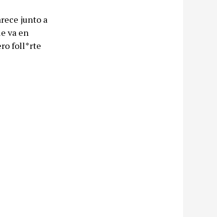
rece junto a
ue va en
ro foll*rte