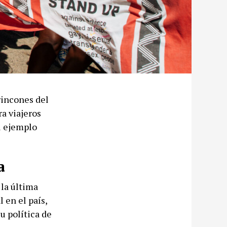
rincones del
a viajeros
el ejemplo
a
la última
 en el país,
u política de