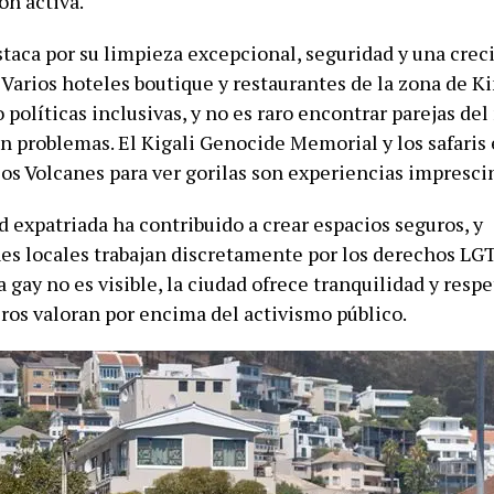
ón activa.
staca por su limpieza excepcional, seguridad y una cre
 Varios hoteles boutique y restaurantes de la zona de K
políticas inclusivas, y no es raro encontrar parejas de
in problemas. El Kigali Genocide Memorial y los safaris
los Volcanes para ver gorilas son experiencias impresci
 expatriada ha contribuido a crear espacios seguros, y
es locales trabajan discretamente por los derechos LG
 gay no es visible, la ciudad ofrece tranquilidad y resp
ros valoran por encima del activismo público.