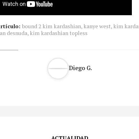
rtículo:
bound 2 kim kardashian
,
kanye west
,
kim karda
an desnuda
,
kim kardashian topless
Diego G.
ACTUALIDAD