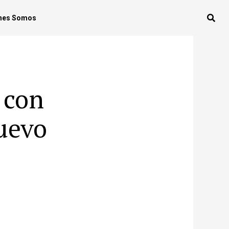
nes Somos
 con
uevo