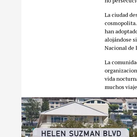
no persecuci
La ciudad de
cosmopolita.
han adoptado 
alojándose s
Nacional de 
La comunidad
organizacion
vida nocturna
muchos viaje