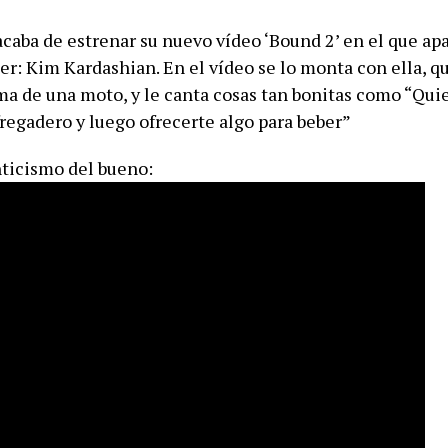
caba de estrenar su nuevo vídeo ‘Bound 2’ en el que apa
er: Kim Kardashian. En el vídeo se lo monta con ella, q
ma de una moto, y le canta cosas tan bonitas como “Quie
fregadero y luego ofrecerte algo para beber”
ticismo del bueno: