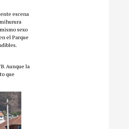
ciente escena
imihurura
l mismo sexo
 en el Parque
ndibles.
TB. Aunque la
eto que