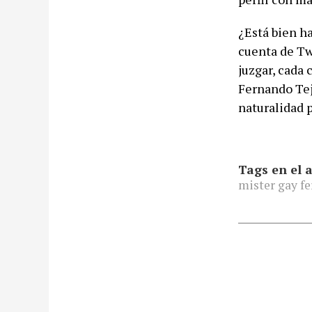
¿Está bien h
cuenta de Tw
juzgar, cada 
Fernando Tej
naturalidad p
Tags en el a
mister gay fe