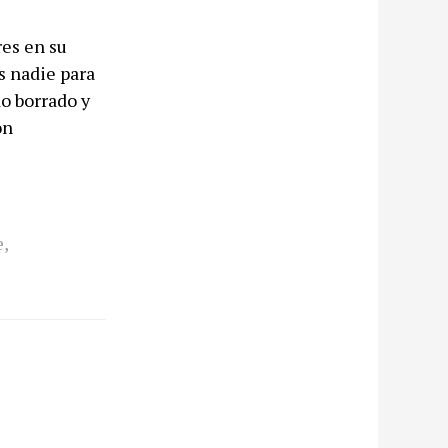
res en su
s nadie para
do borrado y
on
e
,