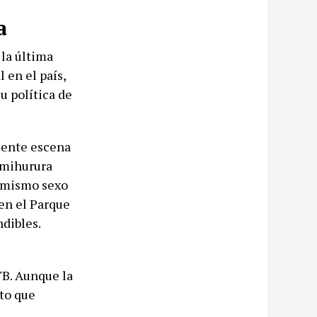
a
la última
 en el país,
u política de
ciente escena
imihurura
l mismo sexo
 en el Parque
ndibles.
TB. Aunque la
eto que