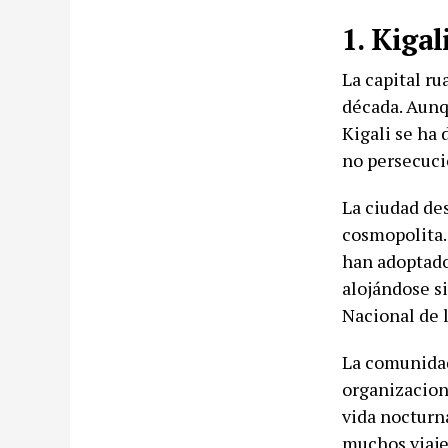
1. Kigal
La capital r
década. Aunq
Kigali se ha 
no persecuci
La ciudad de
cosmopolita.
han adoptado 
alojándose s
Nacional de 
La comunidad
organizacion
vida nocturna
muchos viaje