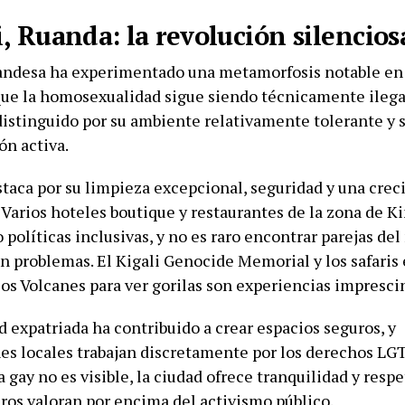
i, Ruanda: la revolución silencios
uandesa ha experimentado una metamorfosis notable en 
ue la homosexualidad sigue siendo técnicamente ilegal
distinguido por su ambiente relativamente tolerante y s
ón activa.
staca por su limpieza excepcional, seguridad y una cre
 Varios hoteles boutique y restaurantes de la zona de K
políticas inclusivas, y no es raro encontrar parejas de
in problemas. El Kigali Genocide Memorial y los safaris
los Volcanes para ver gorilas son experiencias impresci
 expatriada ha contribuido a crear espacios seguros, y
es locales trabajan discretamente por los derechos LG
 gay no es visible, la ciudad ofrece tranquilidad y resp
ros valoran por encima del activismo público.