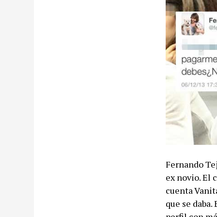
Fernando Tej
ex novio. El
cuenta Vanita
que se daba. 
perfil con m