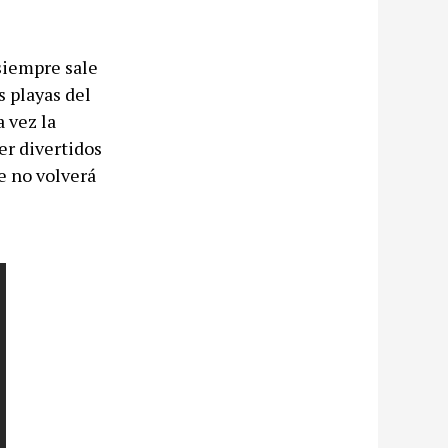
 siempre sale
s playas del
a vez la
er divertidos
e no volverá