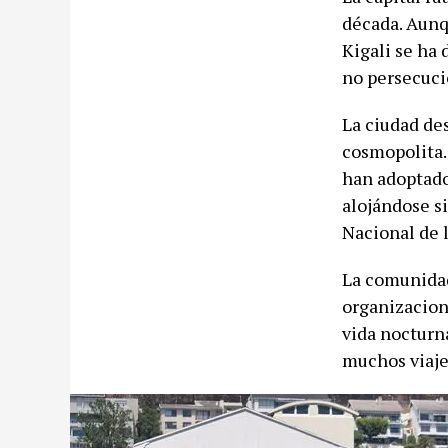
década. Aunq
Kigali se ha 
no persecuci
La ciudad de
cosmopolita.
han adoptado 
alojándose s
Nacional de 
La comunidad
organizacion
vida nocturna
muchos viaje