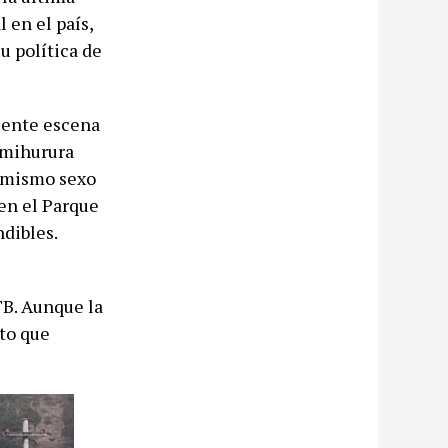
 en el país,
u política de
ciente escena
imihurura
l mismo sexo
 en el Parque
ndibles.
TB. Aunque la
eto que