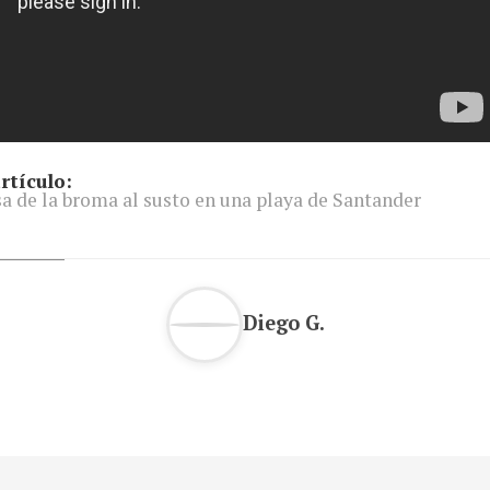
rtículo:
a de la broma al susto en una playa de Santander
Diego G.