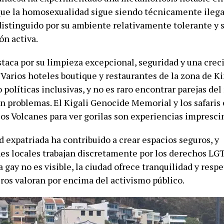
ue la homosexualidad sigue siendo técnicamente ilegal
distinguido por su ambiente relativamente tolerante y s
ón activa.
staca por su limpieza excepcional, seguridad y una cre
 Varios hoteles boutique y restaurantes de la zona de K
políticas inclusivas, y no es raro encontrar parejas de
in problemas. El Kigali Genocide Memorial y los safaris
los Volcanes para ver gorilas son experiencias impresci
 expatriada ha contribuido a crear espacios seguros, y
es locales trabajan discretamente por los derechos LG
 gay no es visible, la ciudad ofrece tranquilidad y resp
ros valoran por encima del activismo público.