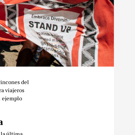
rincones del
a viajeros
el ejemplo
a
la última