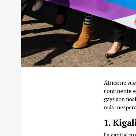
África no sue
continente e
gays son posi
más inespera
1. Kigal
La capital r