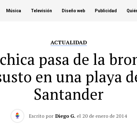
Música
Televisión
Diseño web
Publicidad
Quié
ACTUALIDAD
chica pasa de la bro
susto en una playa d
Santander
Escrito por
Diego G.
el
20 de enero de 2014