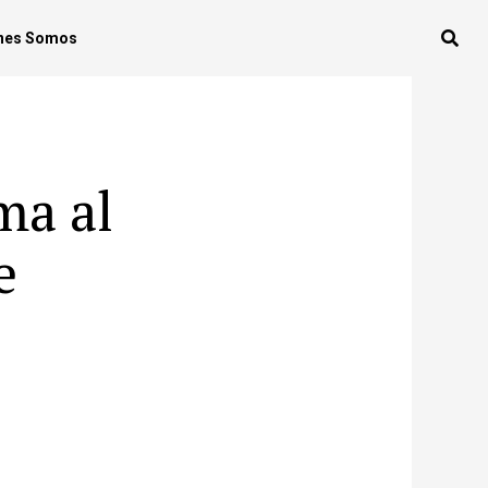
nes Somos
ma al
e