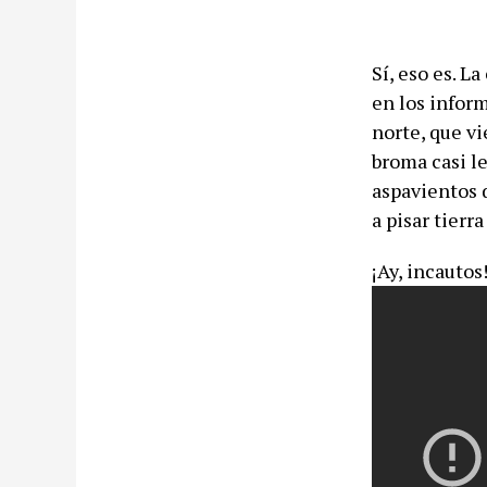
Sí, eso es. L
en los infor
norte, que vi
broma casi l
aspavientos 
a pisar tierr
¡Ay, incautos