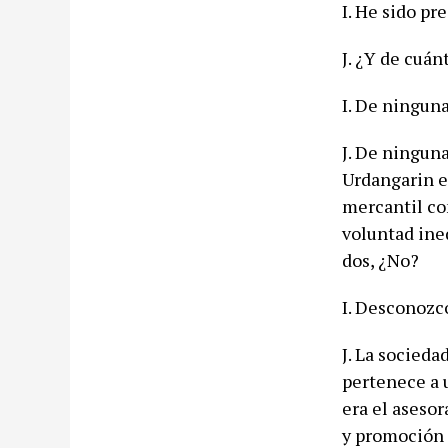
I. He sido pr
J. ¿Y de cuá
I. De ningun
J. De ningun
Urdangarin el
mercantil co
voluntad ine
dos, ¿No?
I. Desconozc
J. La socieda
pertenece a u
era el aseso
y promoción 