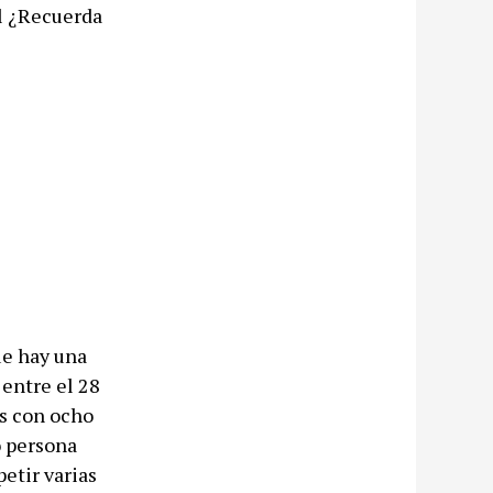
l ¿Recuerda
ue hay una
 entre el 28
os con ocho
o persona
petir varias