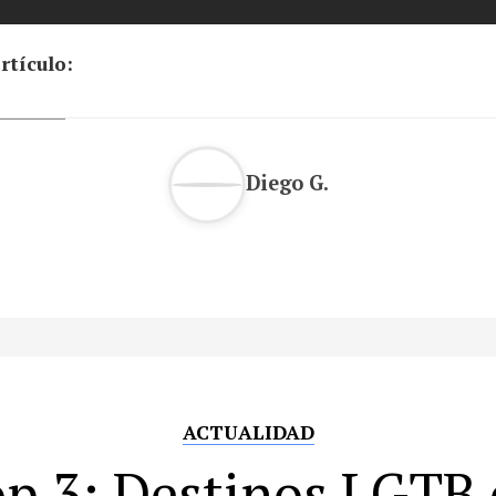
rtículo:
Diego G.
ACTUALIDAD
p 3: Destinos LGTB