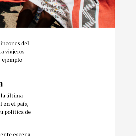
rincones del
a viajeros
el ejemplo
a
la última
 en el país,
u política de
ciente escena