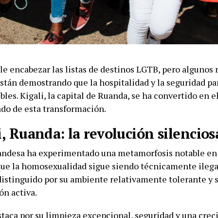
le encabezar las listas de destinos LGTB, pero algunos 
stán demostrando que la hospitalidad y la seguridad par
bles. Kigali, la capital de Ruanda, se ha convertido en 
do de esta transformación.
i, Ruanda: la revolución silencios
uandesa ha experimentado una metamorfosis notable en 
ue la homosexualidad sigue siendo técnicamente ilegal
distinguido por su ambiente relativamente tolerante y s
ón activa.
staca por su limpieza excepcional, seguridad y una cre