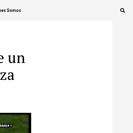
nes Somos
e un
eza