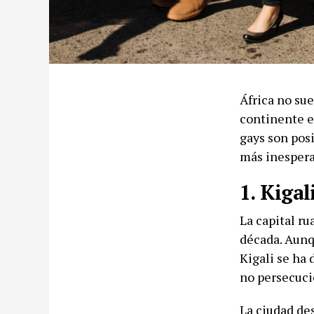
África no sue
continente e
gays son posi
más inespera
1. Kigal
La capital r
década. Aunq
Kigali se ha 
no persecuci
La ciudad de