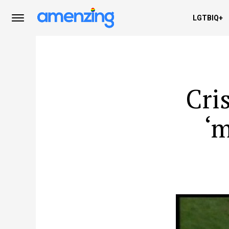
LGTBIQ+
Cri
‘m