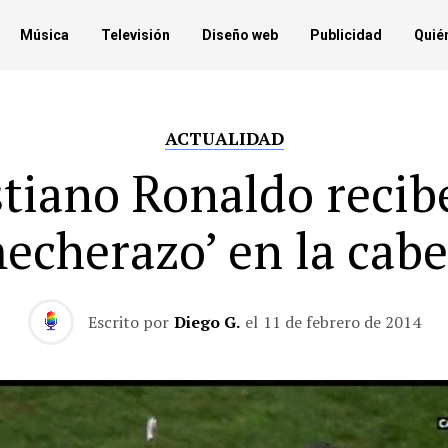
Música
Televisión
Diseño web
Publicidad
Quié
ACTUALIDAD
stiano Ronaldo recib
echerazo’ en la cab
Escrito por
Diego G.
el
11 de febrero de 2014