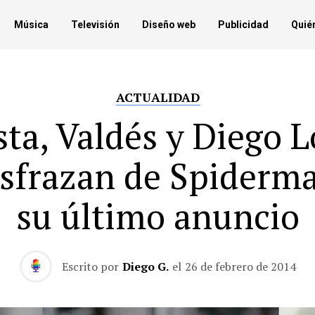
Música
Televisión
Diseño web
Publicidad
Quié
ACTUALIDAD
sta, Valdés y Diego 
isfrazan de Spiderm
su último anuncio
Escrito por
Diego G.
el
26 de febrero de 2014