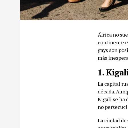
África no sue
continente e
gays son posi
más inespera
1. Kigal
La capital r
década. Aunq
Kigali se ha 
no persecuci
La ciudad de