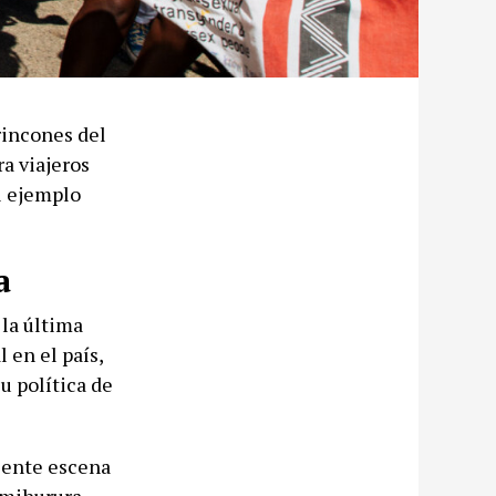
rincones del
a viajeros
el ejemplo
a
la última
 en el país,
u política de
ciente escena