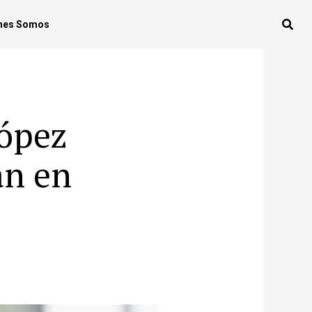
nes Somos
López
an en