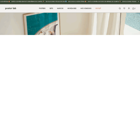
La marca española Posterlab continúa consolidando su
presencia en el sector de la decoración online con el
lanzamiento de nuevas colecciones de láminas y posters
diseñados para democratizar el acceso al arte
contemporáneo.