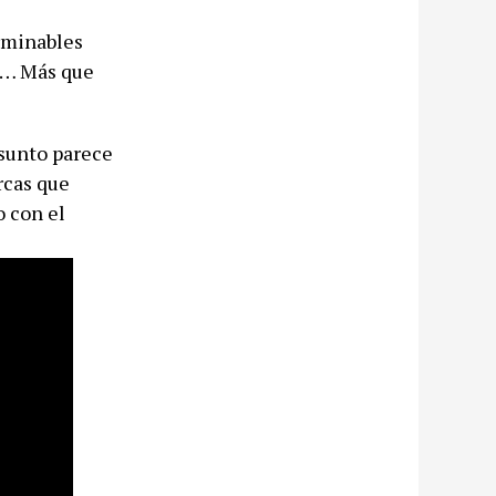
rminables
ia… Más que
asunto parece
rcas que
o con el