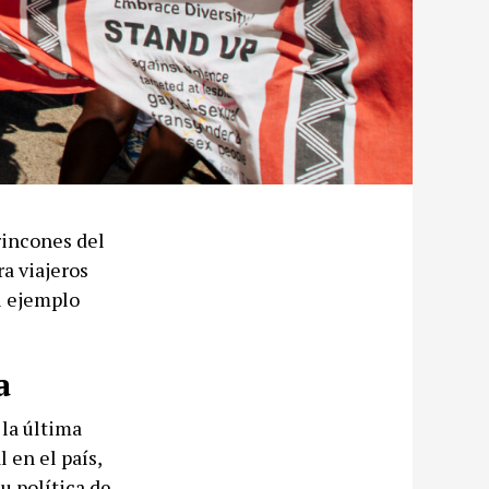
rincones del
a viajeros
el ejemplo
a
la última
 en el país,
u política de