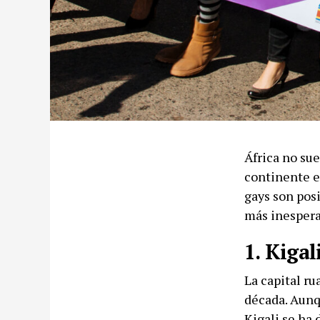
África no sue
continente e
gays son posi
más inespera
1. Kigal
La capital r
década. Aunq
Kigali se ha 