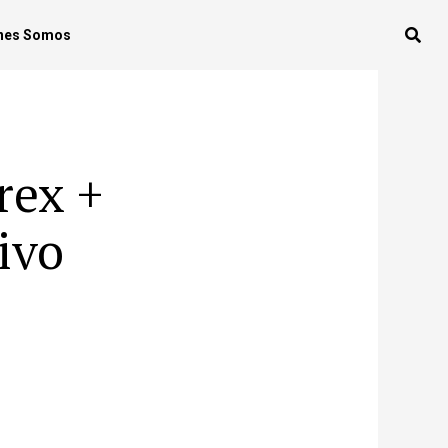
nes Somos
rex +
ivo