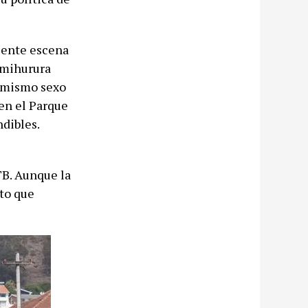
ciente escena
imihurura
l mismo sexo
 en el Parque
ndibles.
TB. Aunque la
eto que