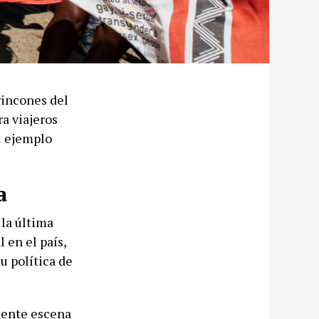
rincones del
a viajeros
el ejemplo
a
la última
 en el país,
u política de
ciente escena