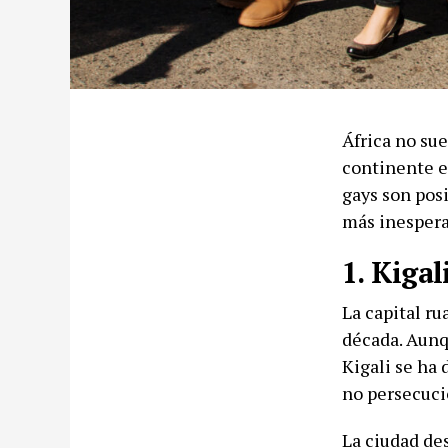
África no sue
continente e
gays son posi
más inespera
1. Kigal
La capital r
década. Aunq
Kigali se ha 
no persecuci
La ciudad de