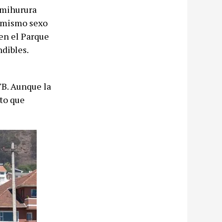
imihurura
l mismo sexo
 en el Parque
ndibles.
TB. Aunque la
eto que