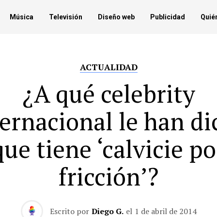
Música
Televisión
Diseño web
Publicidad
Quié
ACTUALIDAD
¿A qué celebrity
ternacional le han di
que tiene ‘calvicie po
fricción’?
Escrito por
Diego G.
el
1 de abril de 2014