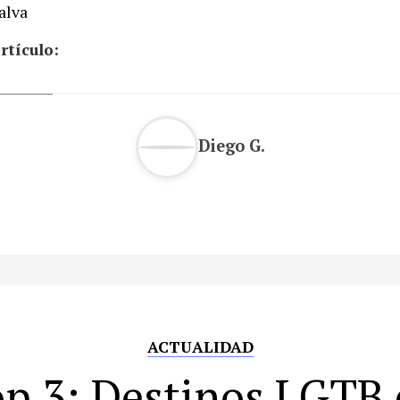
rtículo:
Diego G.
ACTUALIDAD
p 3: Destinos LGTB