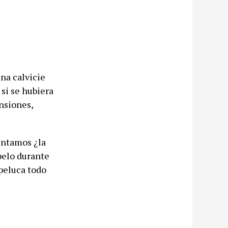
na calvicie
 si se hubiera
nsiones,
untamos ¿la
 pelo durante
peluca todo