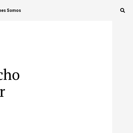
nes Somos
cho
r