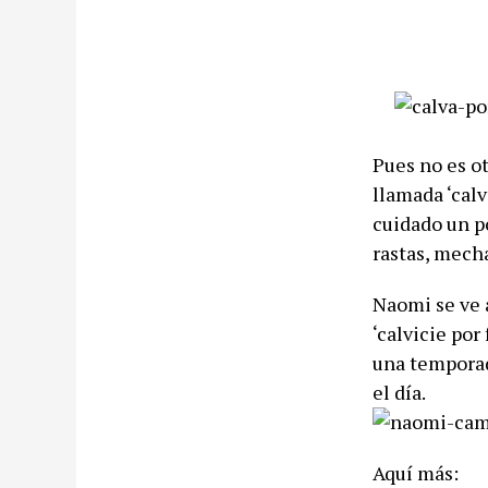
Pues no es o
llamada ‘calv
cuidado un p
rastas, mecha
Naomi se ve 
‘calvicie por
una temporad
el día.
Aquí más: