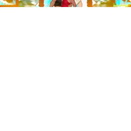
Este sábado 29 de noviembre, Telecinco emitió la gran
final de la segunda edición de ‘Bailando con las
estrellas’. Una gala que concluyó con la victoria de Jorge
González y con Anabel Pantoja quedando en una
polémica segunda posición que ha generado
controversia en redes sociales.
Los cuatro concursantes finalistas —Anabel Pantoja,
Jorge González, Nerea Rodríguez y Nona Sobo—
tuvieron que realizar tres bailes durante la gala. En los
dos primeros, la influencer quedó en cuarta posición