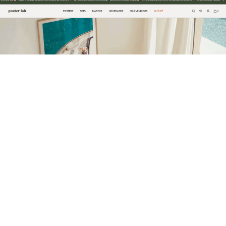
La marca española Posterlab continúa consolidando su
presencia en el sector de la decoración online con el
lanzamiento de nuevas colecciones de láminas y posters
diseñados para democratizar el acceso al arte
contemporáneo.