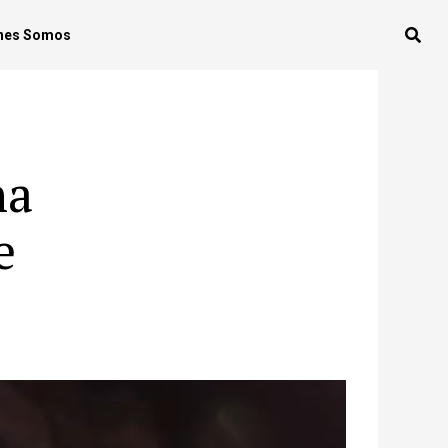
nes Somos
na
e