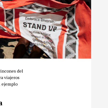
rincones del
a viajeros
el ejemplo
a