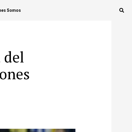
nes Somos
 del
iones