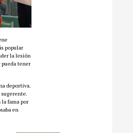
iene
ás popular
der la lesión
r pueda tener
na deportiva.
d sugerente.
 la fama por
osaba en