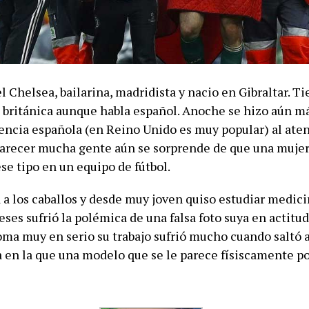
l Chelsea, bailarina, madridista y nacio en Gibraltar. T
 británica aunque habla español. Anoche se hizo aún m
iencia española (en Reino Unido es muy popular) al aten
parecer mucha gente aún se sorprende de que una muje
se tipo en un equipo de fútbol.
 a los caballos y desde muy joven quiso estudiar medici
es sufrió la polémica de una falsa foto suya en actitu
oma muy en serio su trabajo sufrió mucho cuando saltó a
sa en la que una modelo que se le parece físiscamente p