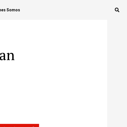
nes Somos
ian