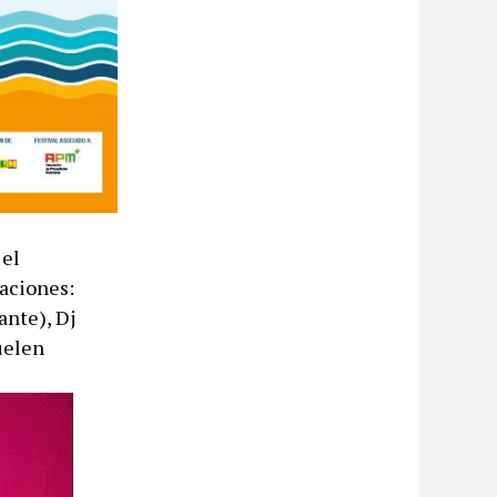
 el
aciones:
ante), Dj
uelen