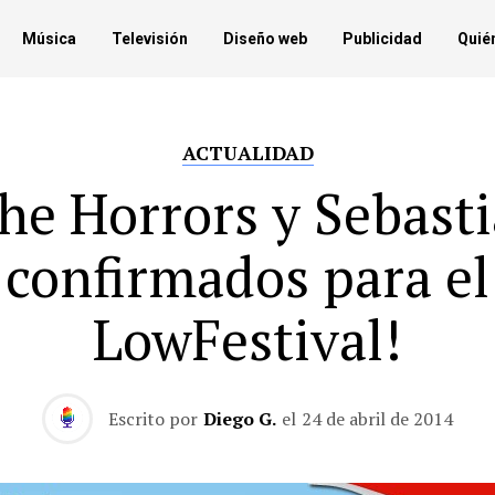
Música
Televisión
Diseño web
Publicidad
Quié
ACTUALIDAD
he Horrors y Sebast
confirmados para el
LowFestival!
Escrito por
Diego G.
el
24 de abril de 2014