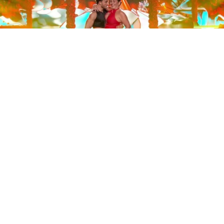
Este sábado 29 de noviembre, Telecinco emitió la gran
final de la segunda edición de ‘Bailando con las
estrellas’. Una gala que concluyó con la victoria de Jorge
González y con Anabel Pantoja quedando en una
polémica segunda posición que ha generado
controversia en redes sociales.
Los cuatro concursantes finalistas —Anabel Pantoja,
Jorge González, Nerea Rodríguez y Nona Sobo—
tuvieron que realizar tres bailes durante la gala. En los