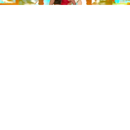
Este sábado 29 de noviembre, Telecinco emitió la gran
final de la segunda edición de ‘Bailando con las
estrellas’. Una gala que concluyó con la victoria de Jorge
González y con Anabel Pantoja quedando en una
polémica segunda posición que ha generado
controversia en redes sociales.
Los cuatro concursantes finalistas —Anabel Pantoja,
Jorge González, Nerea Rodríguez y Nona Sobo—
tuvieron que realizar tres bailes durante la gala. En los
dos primeros, la influencer quedó en cuarta posición