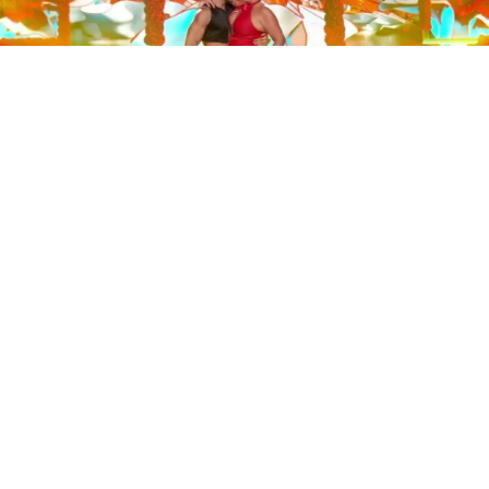
Este sábado 29 de noviembre, Telecinco emitió la gran
final de la segunda edición de ‘Bailando con las
estrellas’. Una gala que concluyó con la victoria de Jorge
González y con Anabel Pantoja quedando en una
polémica segunda posición que ha generado
controversia en redes sociales.
Los cuatro concursantes finalistas —Anabel Pantoja,
Jorge González, Nerea Rodríguez y Nona Sobo—
tuvieron que realizar tres bailes durante la gala. En los