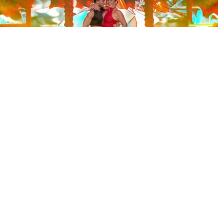
Este sábado 29 de noviembre, Telecinco emitió la gran
final de la segunda edición de ‘Bailando con las
estrellas’. Una gala que concluyó con la victoria de Jorge
González y con Anabel Pantoja quedando en una
polémica segunda posición que ha generado
controversia en redes sociales.
Los cuatro concursantes finalistas —Anabel Pantoja,
Jorge González, Nerea Rodríguez y Nona Sobo—
tuvieron que realizar tres bailes durante la gala. En los