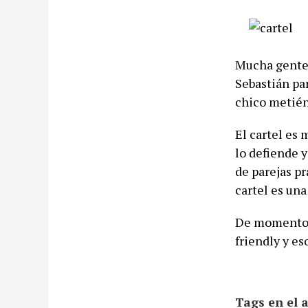
Mucha gente 
Sebastián par
chico metién
El cartel es
lo defiende y
de parejas pr
cartel es una
De momento y
friendly y es
Tags en el a