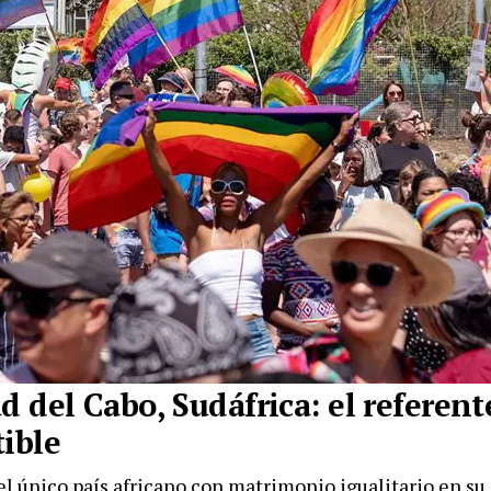
d del Cabo, Sudáfrica: el referent
tible
el único país africano con matrimonio igualitario en su