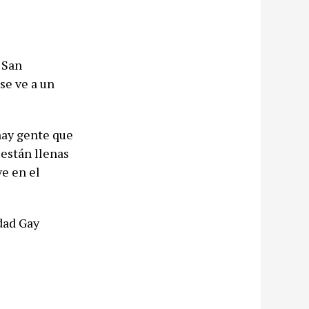
 San
se ve a un
hay gente que
 están llenas
ve en el
dad Gay