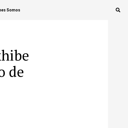
nes Somos
xhibe
o de