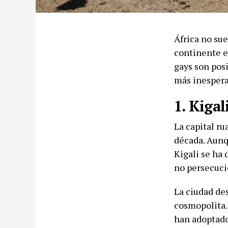
África no sue
continente e
gays son posi
más inespera
1. Kigal
La capital r
década. Aunq
Kigali se ha 
no persecuci
La ciudad de
cosmopolita.
han adoptado 