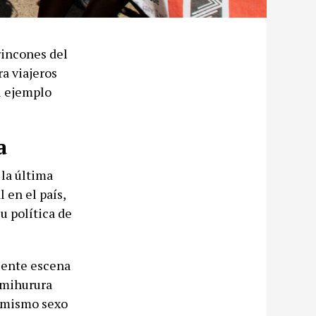
rincones del
a viajeros
el ejemplo
a
la última
 en el país,
u política de
ciente escena
imihurura
l mismo sexo