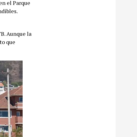
 en el Parque
ndibles.
TB. Aunque la
eto que