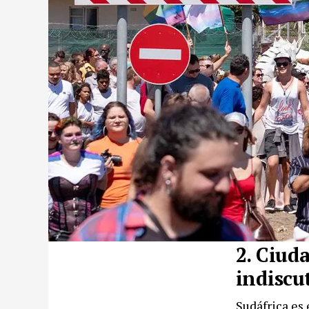
2. Ciuda
indiscu
Sudáfrica es 