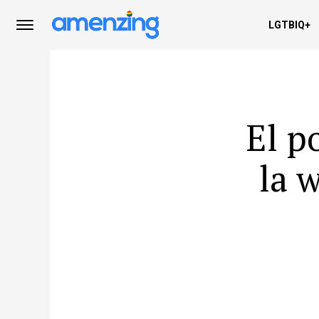
LGTBIQ+
El p
la 