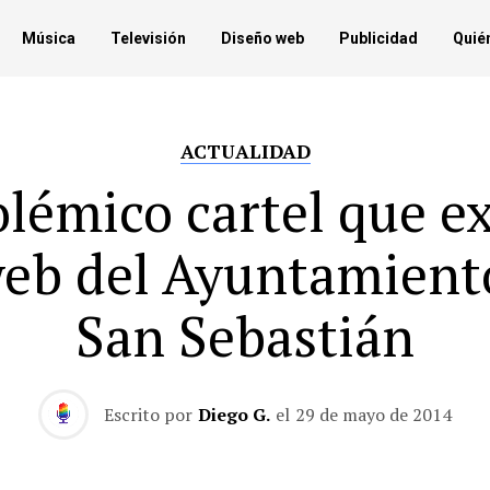
Música
Televisión
Diseño web
Publicidad
Quié
ACTUALIDAD
olémico cartel que e
web del Ayuntamient
San Sebastián
Escrito por
Diego G.
el
29 de mayo de 2014