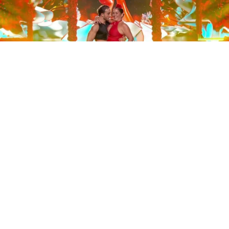
Este sábado 29 de noviembre, Telecinco emitió la gran
final de la segunda edición de ‘Bailando con las
estrellas’. Una gala que concluyó con la victoria de Jorge
González y con Anabel Pantoja quedando en una
polémica segunda posición que ha generado
controversia en redes sociales.
Los cuatro concursantes finalistas —Anabel Pantoja,
Jorge González, Nerea Rodríguez y Nona Sobo—