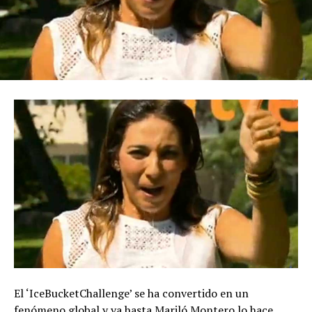
El ‘IceBucketChallenge’ se ha convertido en un
fenómeno global y ya hasta Mariló Montero lo hace.