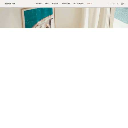
La marca española Posterlab continúa consolidando su
presencia en el sector de la decoración online con el
lanzamiento de nuevas colecciones de láminas y posters
diseñados para democratizar el acceso al arte
contemporáneo.