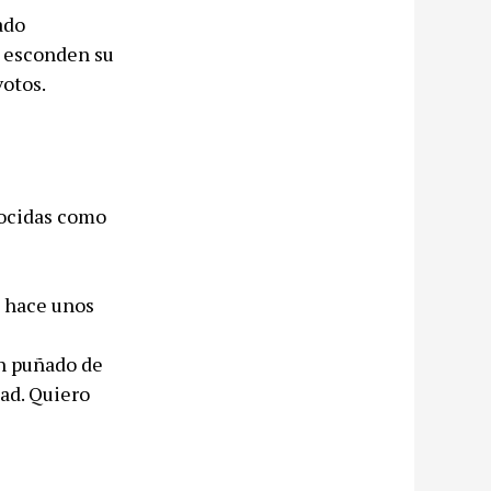
ado
e esconden su
votos.
nocidas como
e hace unos
un puñado de
dad. Quiero