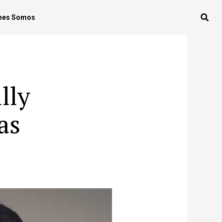
nes Somos
lly
as