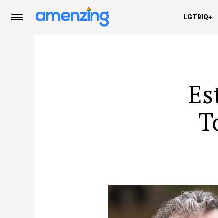
LGTBIQ+
Es
T