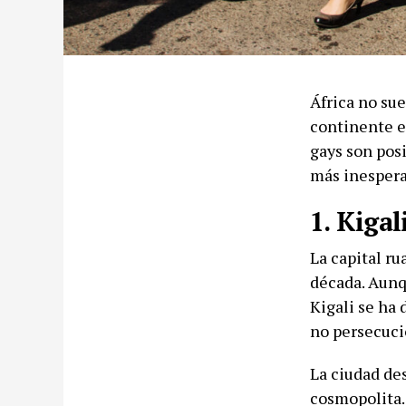
África no sue
continente e
gays son posi
más inespera
1. Kigal
La capital r
década. Aunq
Kigali se ha 
no persecuci
La ciudad de
cosmopolita.