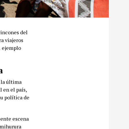
rincones del
a viajeros
el ejemplo
a
la última
 en el país,
u política de
ciente escena
imihurura