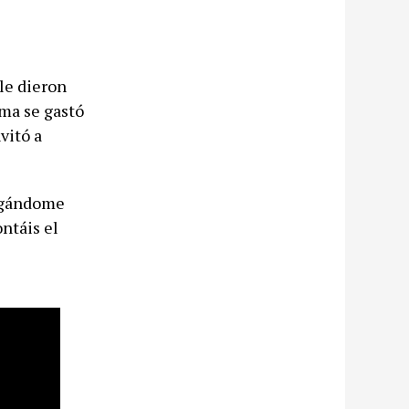
le dieron
ama se gastó
vitó a
negándome
ntáis el