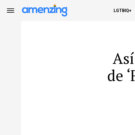
LGTBIQ+
Así
de ‘