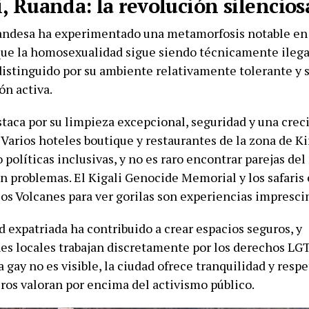
i, Ruanda: la revolución silencios
uandesa ha experimentado una metamorfosis notable en 
ue la homosexualidad sigue siendo técnicamente ilegal
distinguido por su ambiente relativamente tolerante y s
ón activa.
staca por su limpieza excepcional, seguridad y una cre
 Varios hoteles boutique y restaurantes de la zona de K
políticas inclusivas, y no es raro encontrar parejas de
in problemas. El Kigali Genocide Memorial y los safaris
los Volcanes para ver gorilas son experiencias impresci
 expatriada ha contribuido a crear espacios seguros, y
es locales trabajan discretamente por los derechos LG
 gay no es visible, la ciudad ofrece tranquilidad y resp
ros valoran por encima del activismo público.