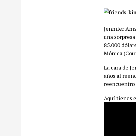
Jennifer Ani
una sorpresa 
85.000 dólare
Mónica (Cour
La cara de J
años al reen
reencuentro 
Aquí tienes 