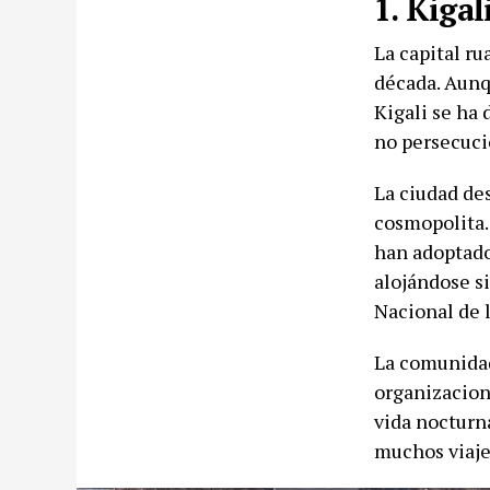
1. Kigal
La capital r
década. Aunq
Kigali se ha 
no persecuci
La ciudad de
cosmopolita.
han adoptado 
alojándose s
Nacional de 
La comunidad
organizacion
vida nocturna
muchos viaje