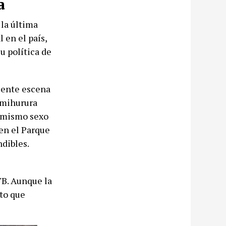
a
la última
 en el país,
u política de
ciente escena
imihurura
l mismo sexo
 en el Parque
ndibles.
TB. Aunque la
eto que