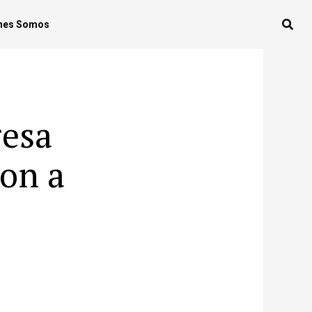
nes Somos
resa
ron a