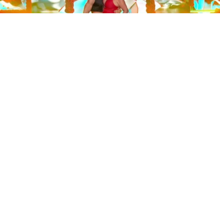
Este sábado 29 de noviembre, Telecinco emitió la gran
final de la segunda edición de ‘Bailando con las
estrellas’. Una gala que concluyó con la victoria de Jorge
González y con Anabel Pantoja quedando en una
polémica segunda posición que ha generado
controversia en redes sociales.
Los cuatro concursantes finalistas —Anabel Pantoja,
Jorge González, Nerea Rodríguez y Nona Sobo—
tuvieron que realizar tres bailes durante la gala. En los
dos primeros, la influencer quedó en cuarta posición