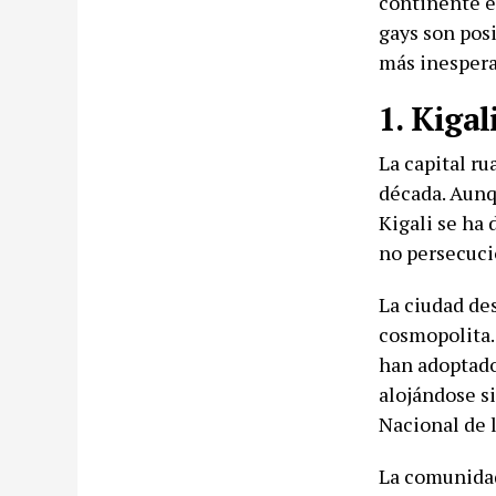
continente e
gays son posi
más inespera
1. Kigal
La capital r
década. Aunq
Kigali se ha 
no persecuci
La ciudad de
cosmopolita.
han adoptado 
alojándose s
Nacional de 
La comunidad