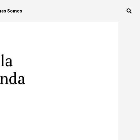
nes Somos
la
enda