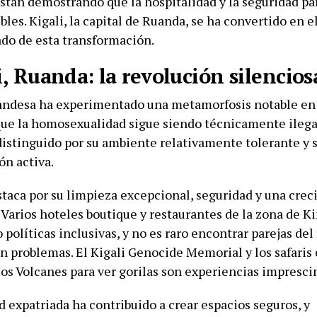
stán demostrando que la hospitalidad y la seguridad par
bles. Kigali, la capital de Ruanda, se ha convertido en 
do de esta transformación.
i, Ruanda: la revolución silencios
uandesa ha experimentado una metamorfosis notable en 
ue la homosexualidad sigue siendo técnicamente ilegal
distinguido por su ambiente relativamente tolerante y s
ón activa.
staca por su limpieza excepcional, seguridad y una cre
 Varios hoteles boutique y restaurantes de la zona de K
políticas inclusivas, y no es raro encontrar parejas de
in problemas. El Kigali Genocide Memorial y los safaris
los Volcanes para ver gorilas son experiencias impresci
 expatriada ha contribuido a crear espacios seguros, y