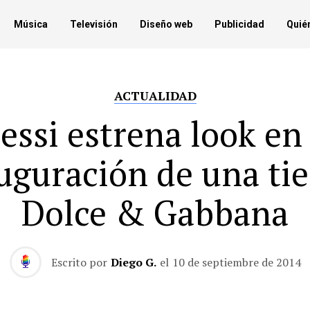
Música
Televisión
Diseño web
Publicidad
Quié
ACTUALIDAD
essi estrena look en 
uguración de una ti
Dolce & Gabbana
Escrito por
Diego G.
el
10 de septiembre de 2014