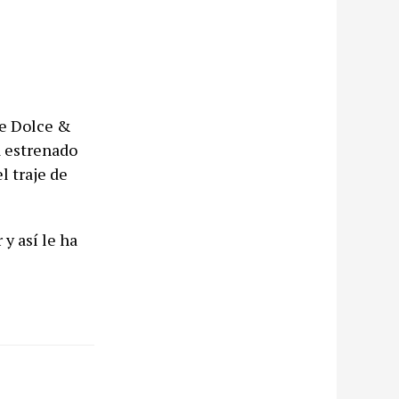
de Dolce &
a estrenado
l traje de
y así le ha