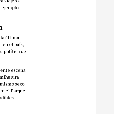
a viajeros
el ejemplo
a
la última
 en el país,
u política de
ciente escena
imihurura
l mismo sexo
 en el Parque
ndibles.