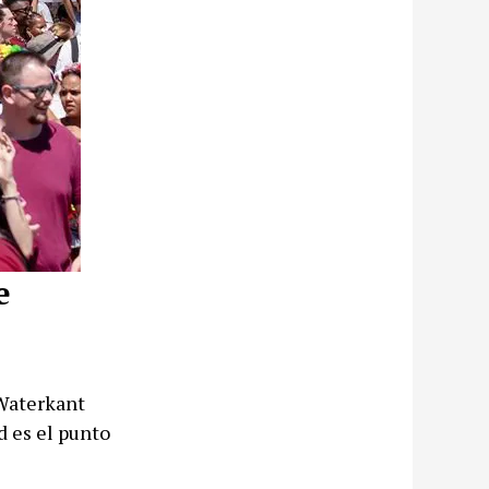
e
 Waterkant
d es el punto