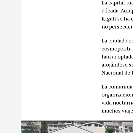
La capital r
década. Aunq
Kigali se ha 
no persecuci
La ciudad de
cosmopolita.
han adoptado 
alojándose s
Nacional de 
La comunidad
organizacion
vida nocturna
muchos viaje