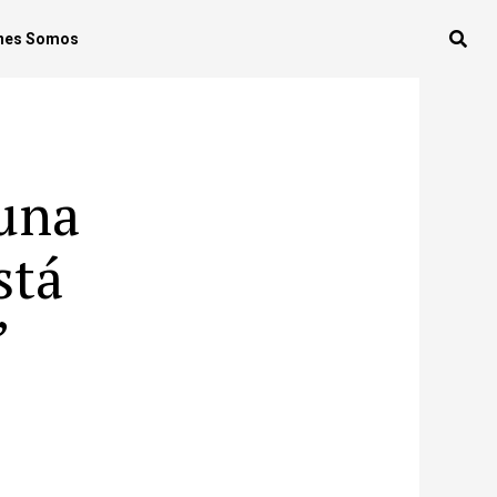
nes Somos
 una
stá
”