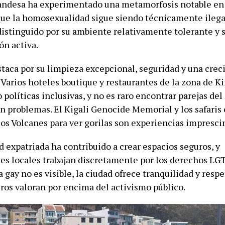
uandesa ha experimentado una metamorfosis notable en 
ue la homosexualidad sigue siendo técnicamente ilegal
distinguido por su ambiente relativamente tolerante y s
ón activa.
staca por su limpieza excepcional, seguridad y una cre
 Varios hoteles boutique y restaurantes de la zona de K
políticas inclusivas, y no es raro encontrar parejas de
in problemas. El Kigali Genocide Memorial y los safaris
los Volcanes para ver gorilas son experiencias impresci
 expatriada ha contribuido a crear espacios seguros, y
es locales trabajan discretamente por los derechos LG
 gay no es visible, la ciudad ofrece tranquilidad y resp
ros valoran por encima del activismo público.