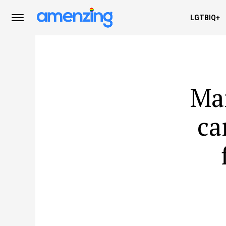
LGTBIQ+
Mar
ca