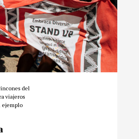
rincones del
a viajeros
el ejemplo
a