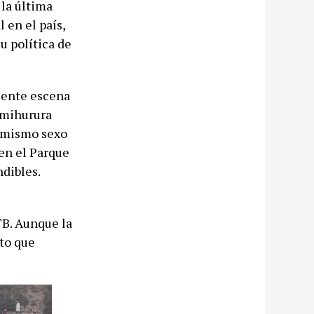
la última
 en el país,
u política de
ciente escena
imihurura
l mismo sexo
 en el Parque
ndibles.
TB. Aunque la
eto que