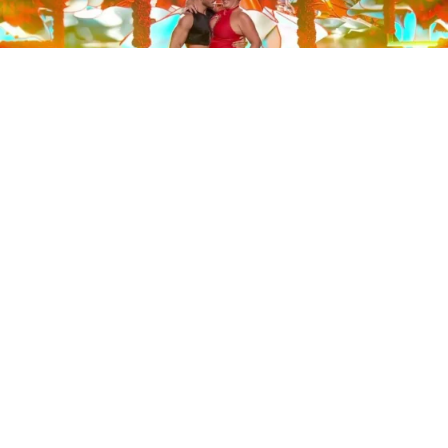
Este sábado 29 de noviembre, Telecinco emitió la gran
final de la segunda edición de ‘Bailando con las
estrellas’. Una gala que concluyó con la victoria de Jorge
González y con Anabel Pantoja quedando en una
polémica segunda posición que ha generado
controversia en redes sociales.
Los cuatro concursantes finalistas —Anabel Pantoja,
Jorge González, Nerea Rodríguez y Nona Sobo—
tuvieron que realizar tres bailes durante la gala. En los