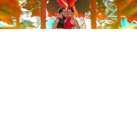
Este sábado 29 de noviembre, Telecinco emitió la gran
final de la segunda edición de ‘Bailando con las
estrellas’. Una gala que concluyó con la victoria de Jorge
González y con Anabel Pantoja quedando en una
polémica segunda posición que ha generado
controversia en redes sociales.
Los cuatro concursantes finalistas —Anabel Pantoja,