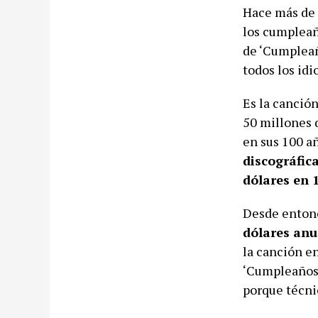
Hace más de 
los cumpleaño
de ‘Cumpleañ
todos los idi
Es la canción
50 millones 
en sus 100 añ
discográfic
dólares en 
Desde entonc
dólares anua
la canción en
‘Cumpleaños 
porque técni