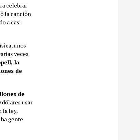
ra celebrar
ió la canción
do a casi
úsica, unos
varias veces
ell, la
lones de
llones de
0 dólares usar
 la ley,
cha gente