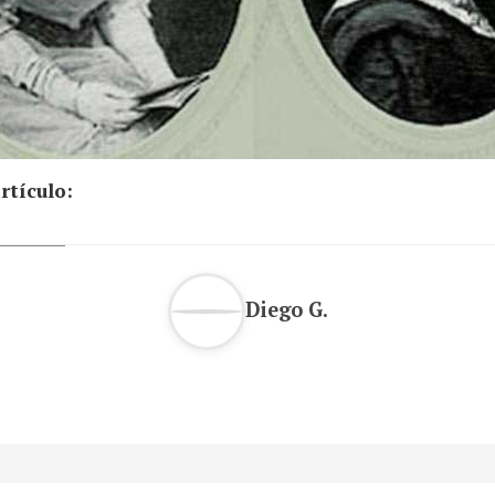
rtículo:
Diego G.