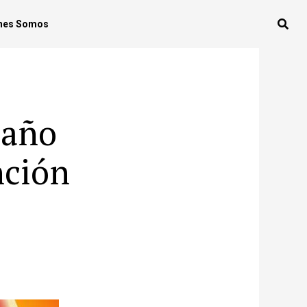
nes Somos
 año
nción