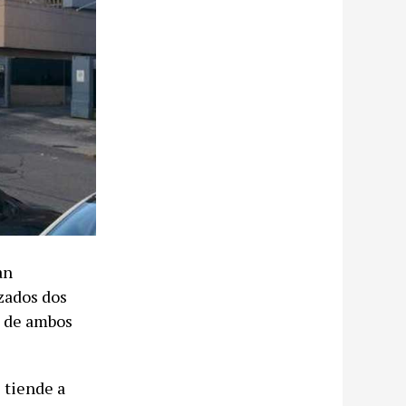
an
zados dos
s de ambos
 tiende a