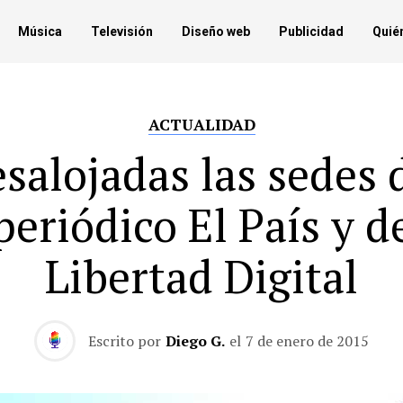
Música
Televisión
Diseño web
Publicidad
Quié
ACTUALIDAD
salojadas las sedes 
periódico El País y d
Libertad Digital
Escrito por
Diego G.
el
7 de enero de 2015