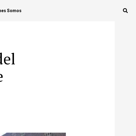
nes Somos
del
e