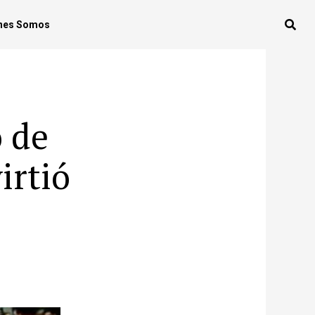
nes Somos
o de
irtió