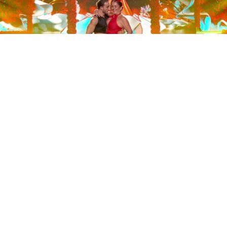
Este sábado 29 de noviembre, Telecinco emitió la gran
final de la segunda edición de ‘Bailando con las
estrellas’. Una gala que concluyó con la victoria de Jorge
González y con Anabel Pantoja quedando en una
polémica segunda posición que ha generado
controversia en redes sociales.
Los cuatro concursantes finalistas —Anabel Pantoja,
Jorge González, Nerea Rodríguez y Nona Sobo—