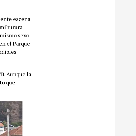
ciente escena
imihurura
l mismo sexo
 en el Parque
ndibles.
TB. Aunque la
eto que