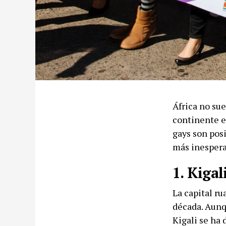
África no sue
continente e
gays son posi
más inespera
1. Kigal
La capital r
década. Aunq
Kigali se ha 