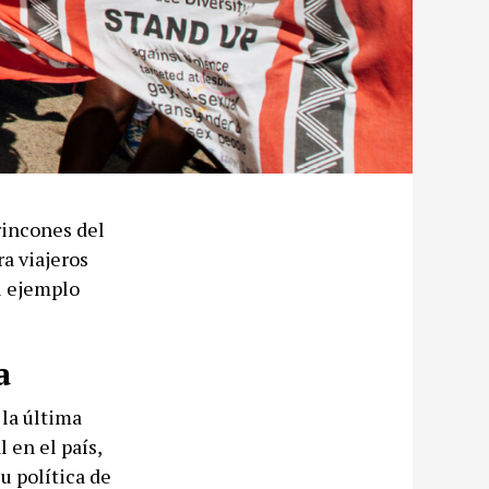
rincones del
a viajeros
el ejemplo
a
la última
 en el país,
u política de