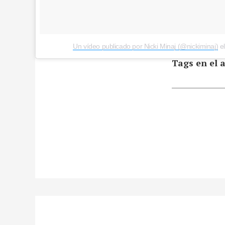
Un vídeo publicado por Nicki Minaj (@nickiminaj)
e
Tags en el a