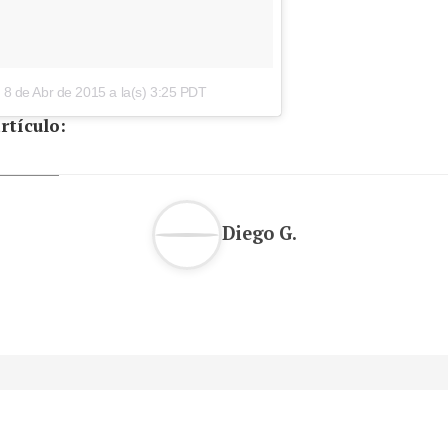
l
8 de Abr de 2015 a la(s) 3:25 PDT
rtículo:
Diego G.