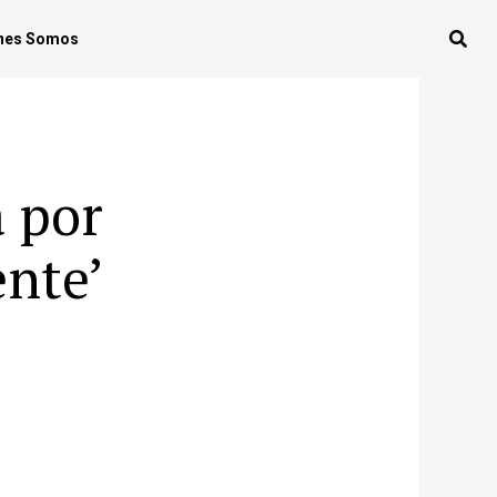
nes Somos
a por
ente’