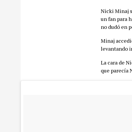
Nicki Minaj s
un fan para 
no dudó en pe
Minaj accedió
levantando in
La cara de Ni
que parecía 