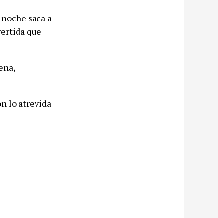
a noche saca a
vertida que
ena,
n lo atrevida