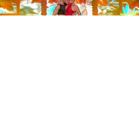
Este sábado 29 de noviembre, Telecinco emitió la gran
final de la segunda edición de ‘Bailando con las
estrellas’. Una gala que concluyó con la victoria de Jorge
González y con Anabel Pantoja quedando en una
polémica segunda posición que ha generado
controversia en redes sociales.
Los cuatro concursantes finalistas —Anabel Pantoja,
Jorge González, Nerea Rodríguez y Nona Sobo—
tuvieron que realizar tres bailes durante la gala. En los