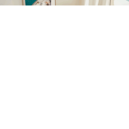
La marca española Posterlab continúa consolidando su
presencia en el sector de la decoración online con el
lanzamiento de nuevas colecciones de láminas y posters
diseñados para democratizar el acceso al arte
contemporáneo.
Especializada en arte impreso y decoración de pared,
Posterlab apuesta por un catálogo que combina
tendencias actuales —como el minimalismo, la estética