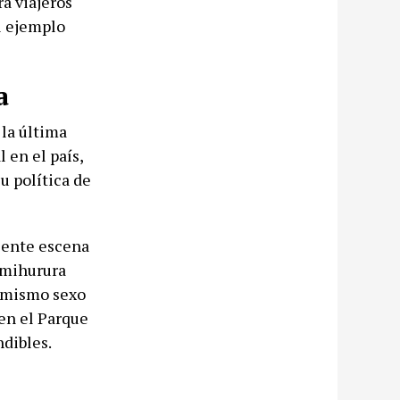
a viajeros
el ejemplo
a
la última
 en el país,
u política de
ciente escena
imihurura
l mismo sexo
 en el Parque
ndibles.