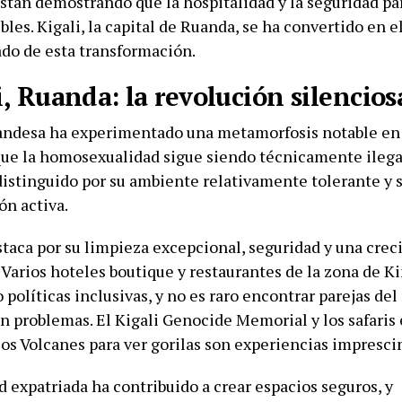
stán demostrando que la hospitalidad y la seguridad par
bles. Kigali, la capital de Ruanda, se ha convertido en 
do de esta transformación.
i, Ruanda: la revolución silencios
uandesa ha experimentado una metamorfosis notable en 
ue la homosexualidad sigue siendo técnicamente ilegal
distinguido por su ambiente relativamente tolerante y s
ón activa.
staca por su limpieza excepcional, seguridad y una cre
 Varios hoteles boutique y restaurantes de la zona de K
políticas inclusivas, y no es raro encontrar parejas de
in problemas. El Kigali Genocide Memorial y los safaris
los Volcanes para ver gorilas son experiencias impresci
 expatriada ha contribuido a crear espacios seguros, y