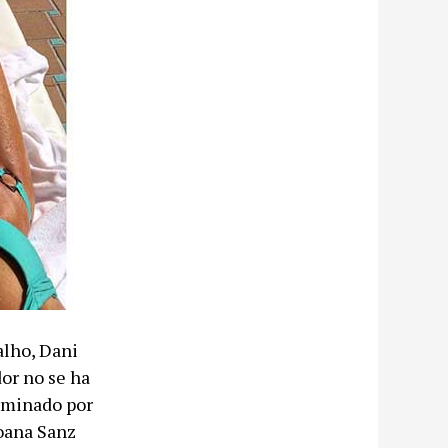
alho, Dani
dor no se ha
erminado por
Joana Sanz