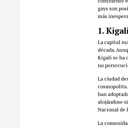
continente e
gays son posi
más inespera
1. Kigal
La capital r
década. Aunq
Kigali se ha 
no persecuci
La ciudad de
cosmopolita.
han adoptado 
alojándose s
Nacional de 
La comunidad