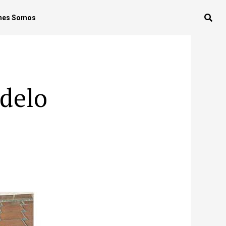
nes Somos
delo