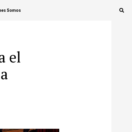
nes Somos
 el
ea