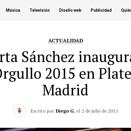
Música
Televisión
Diseño web
Publicidad
Quié
ACTUALIDAD
rta Sánchez inaugura
rgullo 2015 en Plat
Madrid
Escrito por
Diego G.
el
2 de julio de 2015