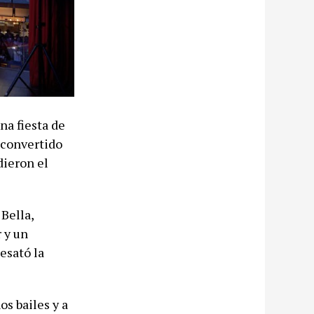
na fiesta de
econvertido
dieron el
Bella,
 y un
esató la
s bailes y a