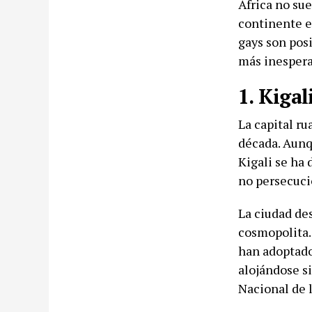
África no sue
continente e
gays son posi
más inespera
1. Kigal
La capital r
década. Aunq
Kigali se ha 
no persecuci
La ciudad de
cosmopolita.
han adoptado 
alojándose s
Nacional de 