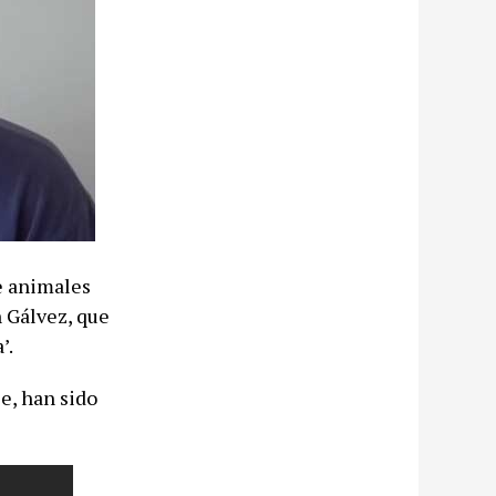
e animales
n Gálvez, que
’.
e, han sido