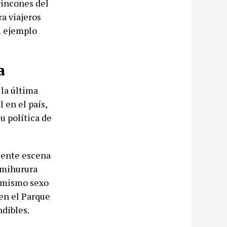
rincones del
a viajeros
el ejemplo
a
la última
 en el país,
u política de
ciente escena
imihurura
l mismo sexo
 en el Parque
ndibles.