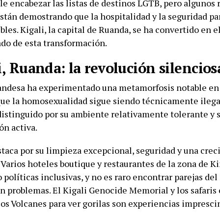
le encabezar las listas de destinos LGTB, pero algunos 
stán demostrando que la hospitalidad y la seguridad par
bles. Kigali, la capital de Ruanda, se ha convertido en 
do de esta transformación.
i, Ruanda: la revolución silencios
uandesa ha experimentado una metamorfosis notable en 
ue la homosexualidad sigue siendo técnicamente ilegal
distinguido por su ambiente relativamente tolerante y s
ón activa.
staca por su limpieza excepcional, seguridad y una cre
 Varios hoteles boutique y restaurantes de la zona de K
políticas inclusivas, y no es raro encontrar parejas de
in problemas. El Kigali Genocide Memorial y los safaris
los Volcanes para ver gorilas son experiencias impresci