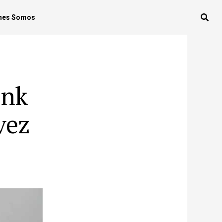
nes Somos
ank
vez