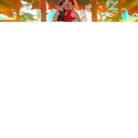
Este sábado 29 de noviembre, Telecinco emitió la gran
final de la segunda edición de ‘Bailando con las
estrellas’. Una gala que concluyó con la victoria de Jorge
González y con Anabel Pantoja quedando en una
polémica segunda posición que ha generado
controversia en redes sociales.
Los cuatro concursantes finalistas —Anabel Pantoja,
Jorge González, Nerea Rodríguez y Nona Sobo—