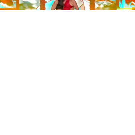
Este sábado 29 de noviembre, Telecinco emitió la gran
final de la segunda edición de ‘Bailando con las
estrellas’. Una gala que concluyó con la victoria de Jorge
González y con Anabel Pantoja quedando en una
polémica segunda posición que ha generado
controversia en redes sociales.
Los cuatro concursantes finalistas —Anabel Pantoja,
Jorge González, Nerea Rodríguez y Nona Sobo—
tuvieron que realizar tres bailes durante la gala. En los
dos primeros, la influencer quedó en cuarta posición