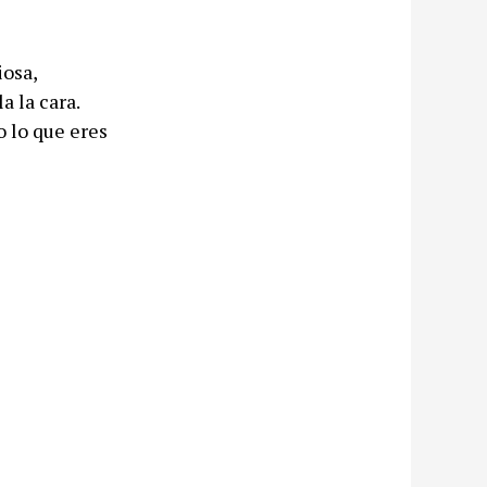
iosa,
a la cara.
o lo que eres