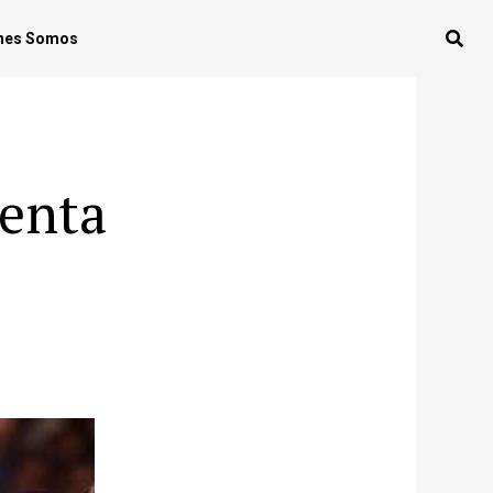
nes Somos
senta