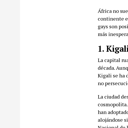
África no sue
continente e
gays son posi
más inespera
1. Kigal
La capital r
década. Aunq
Kigali se ha 
no persecuci
La ciudad de
cosmopolita.
han adoptado 
alojándose s
Nacional de 