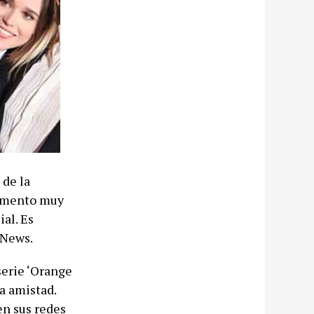
 de la
momento muy
al. Es
 News.
serie ‘Orange
a amistad.
en sus redes