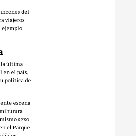
rincones del
a viajeros
el ejemplo
a
la última
 en el país,
u política de
ciente escena
imihurura
l mismo sexo
 en el Parque
ndibles.