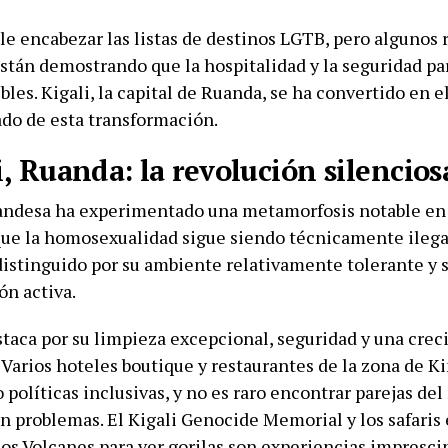
le encabezar las listas de destinos LGTB, pero algunos 
stán demostrando que la hospitalidad y la seguridad par
bles. Kigali, la capital de Ruanda, se ha convertido en 
do de esta transformación.
i, Ruanda: la revolución silencios
uandesa ha experimentado una metamorfosis notable en 
ue la homosexualidad sigue siendo técnicamente ilegal
distinguido por su ambiente relativamente tolerante y s
ón activa.
staca por su limpieza excepcional, seguridad y una cre
 Varios hoteles boutique y restaurantes de la zona de K
políticas inclusivas, y no es raro encontrar parejas de
in problemas. El Kigali Genocide Memorial y los safaris
los Volcanes para ver gorilas son experiencias impresci